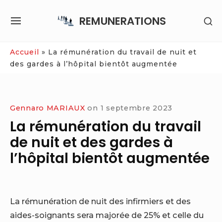
Skip
REMUNERATIONS
SH
to
SITE
SE
content
NAVIGATION
SI
Site Navigation
Accueil
»
La rémunération du travail de nuit et
des gardes à l’hôpital bientôt augmentée
Gennaro MARIAUX
on
1 septembre 2023
La rémunération du travail
de nuit et des gardes à
l’hôpital bientôt augmentée
La rémunération de nuit des infirmiers et des
aides-soignants sera majorée de 25% et celle du