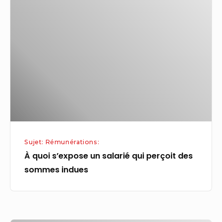
quoi
s’expose
un
salarié
qui
perçoit
des
sommes
indues
Sujet: Rémunérations:
À quoi s’expose un salarié qui perçoit des
sommes indues