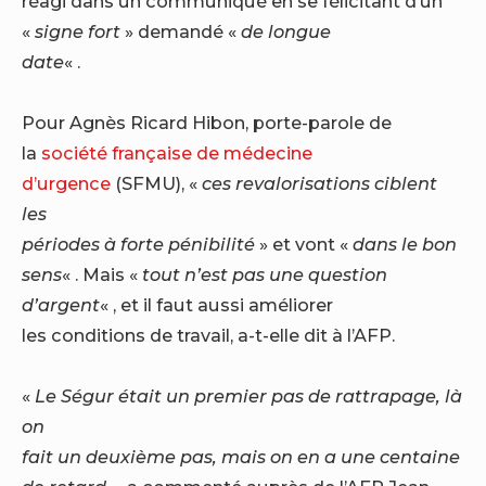
réagi dans un communiqué en se félicitant d’un
«
signe fort
» demandé «
de longue
date
« .
Pour Agnès Ricard Hibon, porte-parole de
la
société française de médecine
d’urgence
(SFMU), «
ces revalorisations ciblent
les
périodes à forte pénibilité
» et vont «
dans le bon
sens
« . Mais «
tout n’est pas une question
d’argent
« , et il faut aussi améliorer
les conditions de travail, a-t-elle dit à l’AFP.
«
Le Ségur était un premier pas de rattrapage, là
on
fait un deuxième pas, mais on en a une centaine