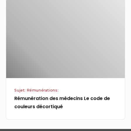
Rémunération
des
médecins
Le
code
de
couleurs
décortiqué
Sujet: Rémunérations:
Rémunération des médecins Le code de
couleurs décortiqué