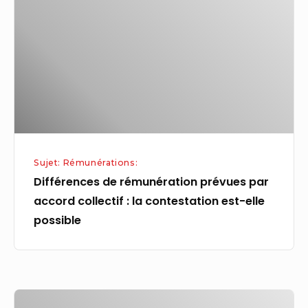
prévues
par
accord
collectif
:
la
contestation
est-
Sujet: Rémunérations:
elle
Différences de rémunération prévues par
possible
accord collectif : la contestation est-elle
possible
À