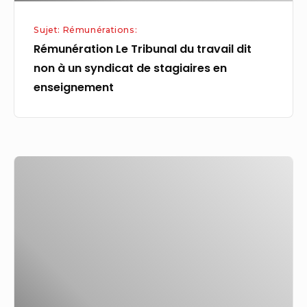
de
Sujet: Rémunérations:
stagiaires
Rémunération Le Tribunal du travail dit
en
non à un syndicat de stagiaires en
enseignement
enseignement
Grève
des
gardes
:
quelles
sont
les
pharmacies