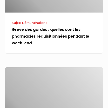
réquisitionnées
pendant
le
Sujet: Rémunérations:
week-
Grève des gardes : quelles sont les
end
pharmacies réquisitionnées pendant le
week-end
Rémunération
au
« mérite »
des
fonctionnaires
: