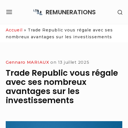
Skip
REMUNERATIONS
SH
to
SITE
SE
content
NAVIGATION
SI
Site Navigation
Accueil
»
Trade Republic vous régale avec ses
nombreux avantages sur les investissements
Gennaro MARIAUX
on
13 juillet 2025
Trade Republic vous régale
avec ses nombreux
avantages sur les
investissements