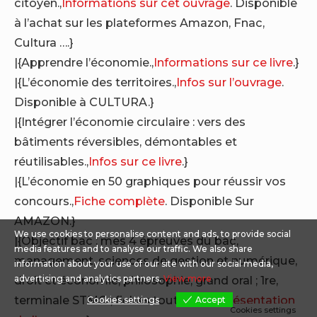
citoyen.,
Informations sur cet ouvrage
. Disponible
à l’achat sur les plateformes Amazon, Fnac,
Cultura ….}
|{Apprendre l’économie.,
Informations sur ce livre
.}
|{L’économie des territoires.,
Infos sur l’ouvrage
.
Disponible à CULTURA.}
|{Intégrer l’économie circulaire : vers des
bâtiments réversibles, démontables et
réutilisables.,
Infos sur ce livre
.}
|{L’économie en 50 graphiques pour réussir vos
concours.,
Fiche complète
. Disponible Sur
AMAZON.}
We use cookies to personalise content and ads, to provide social
|{Objectif bac : mes 4 épreuves du bac,
media features and to analyse our traffic. We also share
management, sciences de gestion et numérique,
information about your use of our site with our social media,
droit et économie, philosophie, grand oral ; 1re,
advertising and analytics partners.
View more
terminale STMG ; fiches tout-en-un.,
Présentation
Cookies settings
Accept
Cookies settings