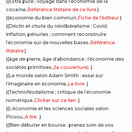
|{Extra pure ; voyage dans l’économie de la
cocaïne.,
Référence litéraire de ce livre
.}
|{économie du bien commun.,
Fiche de l’éditeur
.}
|{Déclin et chute du néolibéralisme : Covid,
inflation, pénuries ; comment reconstruire
l’économie sur de nouvelles bases.,
Référence
litéraire
.}
|{âge de pierre, âge d’abondance ; l’économie des
sociétés primitives.,
(la couverture)
.}
|{Le monde selon Adam Smith : essai sur
l’imaginaire en économie.,
Le livre
.}
|{Technoféodalisme ; critique de l’économie
numérique.,
Clicker sur ce lien
.}
|{L’économie et les sciences sociales selon
Picsou.,
A lire.
.}
|{Bien débuter en bourse : prenez soin de vos