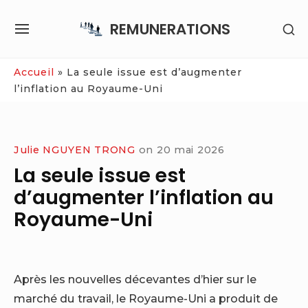
Skip
REMUNERATIONS
SH
to
SITE
SE
content
NAVIGATION
SI
Site Navigation
Accueil
»
La seule issue est d’augmenter
l’inflation au Royaume-Uni
Julie NGUYEN TRONG
on
20 mai 2026
La seule issue est
d’augmenter l’inflation au
Royaume-Uni
Après les nouvelles décevantes d’hier sur le
marché du travail, le Royaume-Uni a produit de