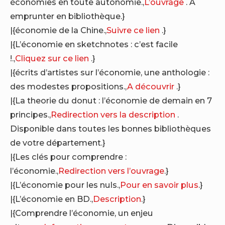
économies en toute autonomie.,
L’ouvrage
. A
emprunter en bibliothèque.}
|{économie de la Chine.,
Suivre ce lien
.}
|{L’économie en sketchnotes : c’est facile
!.,
Cliquez sur ce lien
.}
|{écrits d’artistes sur l’économie, une anthologie :
des modestes propositions.,
A découvrir
.}
|{La theorie du donut : l’économie de demain en 7
principes.,
Redirection vers la description
.
Disponible dans toutes les bonnes bibliothèques
de votre département.}
|{Les clés pour comprendre :
l’économie.,
Redirection vers l’ouvrage
.}
|{L’économie pour les nuls.,
Pour en savoir plus
.}
|{L’économie en BD.,
Description
.}
|{Comprendre l’économie, un enjeu