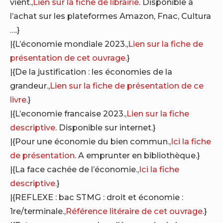
vient.,
Lien sur la fiche de librairie
. Disponible à
l’achat sur les plateformes Amazon, Fnac, Cultura
….}
|{L’économie mondiale 2023.,
Lien sur la fiche de
présentation de cet ouvrage
.}
|{De la justification : les économies de la
grandeur.,
Lien sur la fiche de présentation de ce
livre
.}
|{L’economie francaise 2023.,
Lien sur la fiche
descriptive
. Disponible sur internet.}
|{Pour une économie du bien commun.,
Ici la fiche
de présentation
. A emprunter en bibliothèque.}
|{La face cachée de l’économie.,
Ici la fiche
descriptive
.}
|{REFLEXE : bac STMG : droit et économie :
1re/terminale.,
Référence litéraire de cet ouvrage
.}