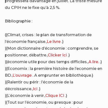
progressera davantage en juillet. La triste mesure
du CPIH ne le fixe qu’à 2,5 %.
Bibliographie :
{{Climat, crises : le plan de transformation de
l’économie française.,
Le livre
.}
|{Mon dictionnaire d’économie : comprendre, se
positionner, débattre.,
Clicker Ici
.}
|{économie utile pour des temps difficiles.,
A lire.
.}
|{Economix : la première histoire de l’economie en
BD.,
L’ouvrage
. A emprunter en bibliothèque.}
|{Ralentir ou périr : l’économie de la
décroissance.,
Ici
.}
|{L’économie à venir.,
Clique ICI
.}
|{Tout sur l’économie, ou presque : pour