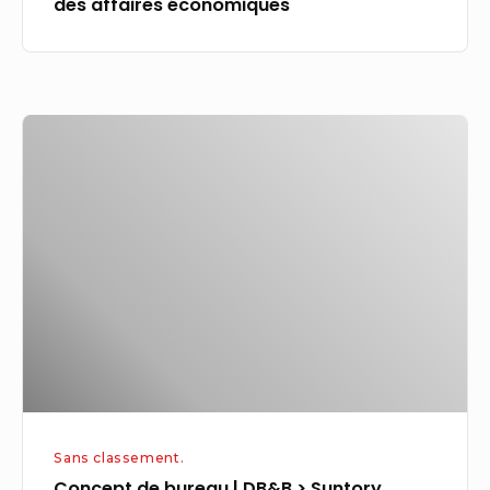
des affaires économiques
Concept
de
bureau
|
DB&B
>
Suntory
Global
Spirits,
Singapour
Sans classement.
Concept de bureau | DB&B > Suntory