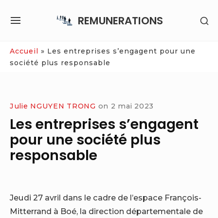
Skip
REMUNERATIONS
SH
to
SITE
SE
content
NAVIGATION
SI
Site Navigation
Accueil
»
Les entreprises s’engagent pour une
société plus responsable
Julie NGUYEN TRONG
on
2 mai 2023
Les entreprises s’engagent
pour une société plus
responsable
Jeudi 27 avril dans le cadre de l’espace François-
Mitterrand à Boé, la direction départementale de