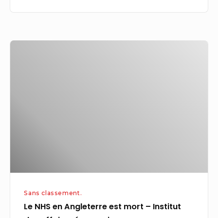
Le
NHS
en
Angleterre
est
mort
–
Institut
des
affaires
économiques
Sans classement.
Le NHS en Angleterre est mort – Institut