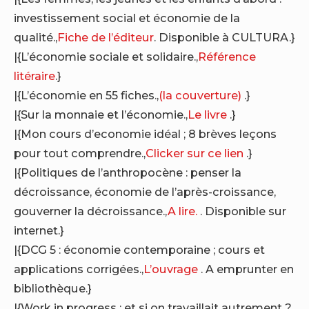
investissement social et économie de la
qualité.,
Fiche de l’éditeur
. Disponible à CULTURA.}
|{L’économie sociale et solidaire.,
Référence
litéraire
.}
|{L’économie en 55 fiches.,
(la couverture)
.}
|{Sur la monnaie et l’économie.,
Le livre
.}
|{Mon cours d’economie idéal ; 8 brèves leçons
pour tout comprendre.,
Clicker sur ce lien
.}
|{Politiques de l’anthropocène : penser la
décroissance, économie de l’après-croissance,
gouverner la décroissance.,
A lire.
. Disponible sur
internet.}
|{DCG 5 : économie contemporaine ; cours et
applications corrigées.,
L’ouvrage
. A emprunter en
bibliothèque.}
|{Work in progress : et si on travaillait autrement ?