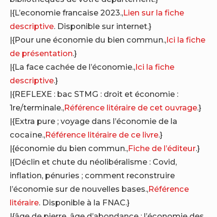
|{L’economie francaise 2023.,
Lien sur la fiche
descriptive
. Disponible sur internet.}
|{Pour une économie du bien commun.,
Ici la fiche
de présentation
.}
|{La face cachée de l’économie.,
Ici la fiche
descriptive
.}
|{REFLEXE : bac STMG : droit et économie :
1re/terminale.,
Référence litéraire de cet ouvrage
.}
|{Extra pure ; voyage dans l’économie de la
cocaïne.,
Référence litéraire de ce livre
.}
|{économie du bien commun.,
Fiche de l’éditeur
.}
|{Déclin et chute du néolibéralisme : Covid,
inflation, pénuries ; comment reconstruire
l’économie sur de nouvelles bases.,
Référence
litéraire
. Disponible à la FNAC.}
|{âge de pierre, âge d’abondance ; l’économie des