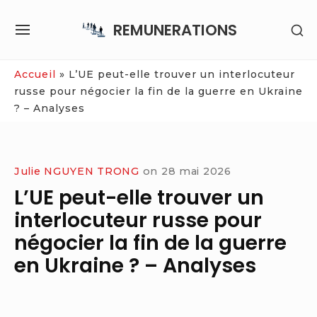
Skip
REMUNERATIONS
SH
to
SITE
SE
content
NAVIGATION
SI
Site Navigation
Accueil
»
L’UE peut-elle trouver un interlocuteur
russe pour négocier la fin de la guerre en Ukraine
? – Analyses
Julie NGUYEN TRONG
on
28 mai 2026
L’UE peut-elle trouver un
interlocuteur russe pour
négocier la fin de la guerre
en Ukraine ? – Analyses