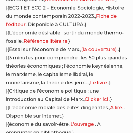
|{ECG 1 ET ECG 2 – Economie, Sociologie, Histoire
du monde contemporain 2022-2023.,
Fiche de
l’éditeur
. Disponible à CULTURA.}
|{L’économie désirable ; sortir du monde thermo-
fossile.,
Référence litéraire
.}
|{Essai sur l’économie de Marx.,
(la couverture)
.}
|{3 minutes pour comprendre : les 50 plus grandes
théories économiques ; l’économie keynésienne,
le marxisme, le capitalisme libéral, le
monétarisme, la théorie des jeux….,
Le livre
.}
|{Critique de l’économie politique : une
introduction au Capital de Marx.,
Clicker Ici
.}
|{L’économie morale des élites dirigeantes.,
A lire.
.
Disponible sur internet.}
|{économie du savoir-être.,
L’ouvrage
. A
emprunter en bibliothèque.}