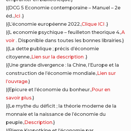
|{DCG 5 Economie contemporaine – Manuel – 2e
éd..,
Ici
.}
|{L’économie européenne 2022.,
Clique ICI
.}
|{L economie psychique – feuilleton theorique 4.,
A
voir
. Disponible dans toutes les bonnes librairies.}
|{La dette publique ; précis d’économie
citoyenne.,
Lien sur la description
.}
|{Une grande divergence : la Chine, l’Europe et la
construction de l’économie mondiale.,
Lien sur
l’ouvrage
.}
|{Epicure et l’économie du bonheur.,
Pour en
savoir plus
.}
|{Le mythe du déficit ; la théorie moderne de la
monnaie et la naissance de l’économie du
peuple.,
Description
.}
|{Pierre Kropotkine et l’économie par