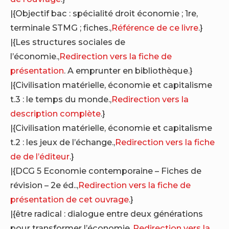
|{Objectif bac : spécialité droit économie ; 1re,
terminale STMG ; fiches.,
Référence de ce livre
.}
|{Les structures sociales de
l’économie.,
Redirection vers la fiche de
présentation
. A emprunter en bibliothèque.}
|{Civilisation matérielle, économie et capitalisme
t.3 : le temps du monde.,
Redirection vers la
description complète
.}
|{Civilisation matérielle, économie et capitalisme
t.2 : les jeux de l’échange.,
Redirection vers la fiche
de de l’éditeur
.}
|{DCG 5 Economie contemporaine – Fiches de
révision – 2e éd..,
Redirection vers la fiche de
présentation de cet ouvrage
.}
|{être radical : dialogue entre deux générations
pour transformer l’économie.,
Redirection vers la