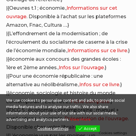
|{Oeuvres t.1 ; économie.,
Informations sur cet
ouvrage
. Disponible à l’achat sur les plateformes
Amazon, Fnac, Cultura ….}
|{L’effondrement de la modernisation ; de
l’écroulement du socialisme de caserne à la crise
de l’économie mondiale.,
Informations sur ce livre
.}
|{économie aux concours des grandes écoles :
1ère et 2ème années.,
Infos sur l’ouvrage
.}
|{Pour une économie républicaine : une
alternative au néolibéralisme.,
Infos sur ce livre
.}
|{économie, sociologie et histoire du monde
We use cookies to personalise content and ads, to provide social
contemporain ; ECE 1 et 2.,
Fiche complète
.}
media features and to analyse our traffic. We also share
|{DCG 5 : économie contemporaine ; manuel +
information about your use of our site with our social media,
applications + corrigés.,
Présentation de l’ouvrage
.
advertising and analytics partners.
View more
Disponible chez votre libraire.}
Cookies settings
Accept
Cookies settings
|{L’économie vue par les moines : un chemin