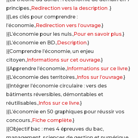
principes.,
Redirection vers la description
.}
|{Les clés pour comprendre :
l’économie.,
Redirection vers l’ouvrage
.}
|{L’économie pour les nuls.,
Pour en savoir plus
.}
|{L’économie en BD.,
Description
.}
|{Comprendre l’économie, un enjeu
citoyen.,
Informations sur cet ouvrage
.}
|{Apprendre l’économie.,
Informations sur ce livre
.}
|{L’économie des territoires.,
Infos sur l’ouvrage
.}
|{Intégrer l’économie circulaire : vers des
bâtiments réversibles, démontables et
réutilisables.,
Infos sur ce livre
.}
|{L’économie en 50 graphiques pour réussir vos
concours.,
Fiche complète
.}
|{Objectif bac : mes 4 épreuves du bac,
management, sciences de gestion et numérique,