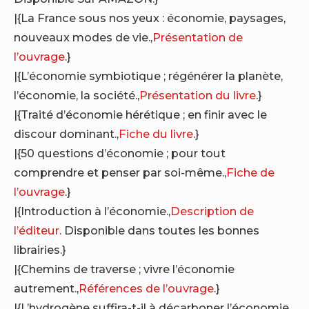
|{La France sous nos yeux : économie, paysages,
nouveaux modes de vie.,
Présentation de
l’ouvrage
.}
|{L’économie symbiotique ; régénérer la planète,
l’économie, la société.,
Présentation du livre
.}
|{Traité d’économie hérétique ; en finir avec le
discour dominant.,
Fiche du livre
.}
|{50 questions d’économie ; pour tout
comprendre et penser par soi-même.,
Fiche de
l’ouvrage
.}
|{Introduction à l’économie.,
Description de
l’éditeur
. Disponible dans toutes les bonnes
librairies.}
|{Chemins de traverse ; vivre l’économie
autrement.,
Références de l’ouvrage
.}
|{L’hydrogène suffira-t-il à décarboner l’économie