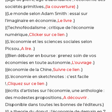
sociétés primitives.,
(la couverture)
.}
|{Le monde selon Adam Smith : essai sur
l’imaginaire en économie.,
Le livre
.}
|{Technoféodalisme ; critique de l’économie
numérique.,
Clicker sur ce lien
.}
|{L’économie et les sciences sociales selon
Picsou.,
A lire.
.}
|{Bien débuter en bourse : prenez soin de vos
économies en toute autonomie.,
L’ouvrage
.}
|{économie de la Chine.,
Suivre ce lien
.}
|{L’économie en sketchnotes : c’est facile
!.,
Cliquez sur ce lien
.}
|{écrits d’artistes sur l’économie, une anthologie :
des modestes propositions.,
A découvrir
.
Disponible dans toutes les bonnes de l’éditeurs.}
|{La theorie du donut : l’économie de demain en 7