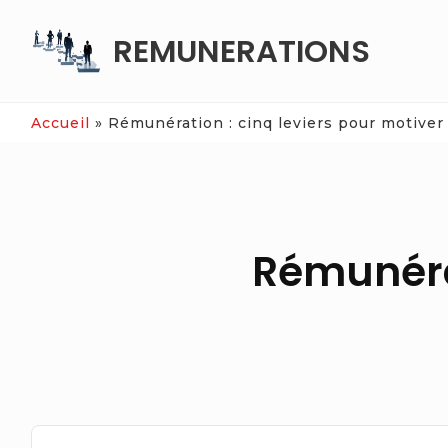
Skip
REMUNERATIONS
to
content
Accueil
»
Rémunération : cinq leviers pour motiver 
Rémunérat