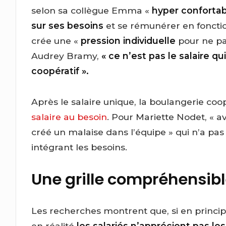
selon sa collègue Emma «
hyper confortab
sur ses besoins
et se rémunérer en fonctio
crée une «
pression individuelle
pour ne pas
Audrey Bramy,
« ce n’est pas le salaire q
coopératif ».
Après le salaire unique, la boulangerie coo
salaire au besoin
. Pour Mariette Nodet, « a
créé un malaise dans l’équipe » qui n’a pas 
intégrant les besoins.
Une grille compréhensibl
Les recherches montrent que, si en principe
en réalité
les salariés n’apprécient pas le