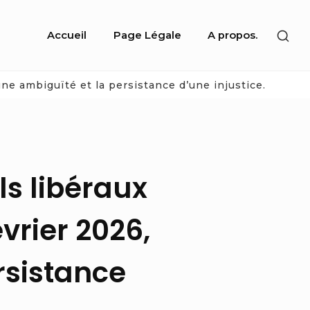
Site
SHO
Accueil
Page Légale
A propos.
Navigation
SEC
SID
une ambiguïté et la persistance d’une injustice.
s libéraux
évrier 2026,
rsistance