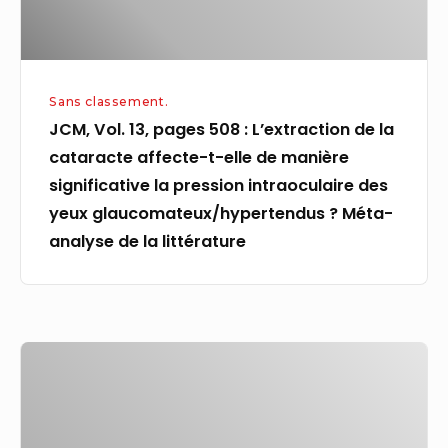
affecte-
t-
elle
Sans classement.
de
JCM, Vol. 13, pages 508 : L’extraction de la
manière
cataracte affecte-t-elle de manière
significative
significative la pression intraoculaire des
la
yeux glaucomateux/hypertendus ? Méta-
pression
analyse de la littérature
intraoculaire
des
yeux
glaucomateux/hypertendus ?
Programme
Méta-
de
analyse
préparation
de
au
la