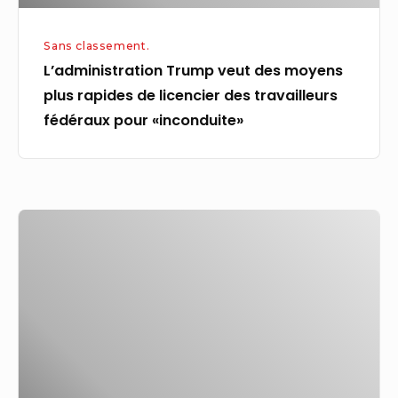
des
travailleurs
Sans classement.
fédéraux
L’administration Trump veut des moyens
pour
plus rapides de licencier des travailleurs
«inconduite»
fédéraux pour «inconduite»
JCM,
Vol.
13,
pages
508 : L’extraction
de
la
cataracte