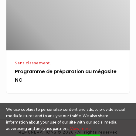
mégasite
littérature
NC
Sans classement.
Programme de préparation au mégasite
NC
We use cookies to personalise content and ads, to provide social
media features and to analyse our traffic. We also share
information about your use of our site with our social media,
advertising and analytics partners.
View more
REMUNERATIONS © 2026 · All rights reserved