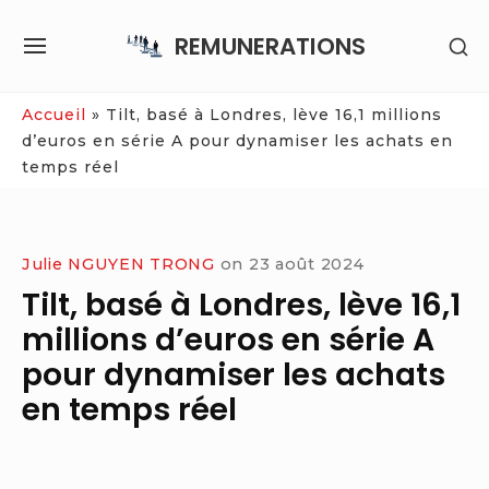
Skip
REMUNERATIONS
SH
to
SITE
SE
content
NAVIGATION
SI
Site Navigation
Accueil
»
Tilt, basé à Londres, lève 16,1 millions
d’euros en série A pour dynamiser les achats en
temps réel
Julie NGUYEN TRONG
on
23 août 2024
Tilt, basé à Londres, lève 16,1
millions d’euros en série A
pour dynamiser les achats
en temps réel