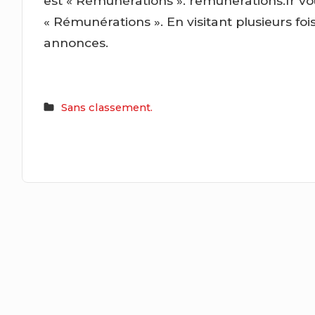
est « Rémunérations ». remunerations.fr 
« Rémunérations ». En visitant plusieurs fo
annonces.
Sans classement.