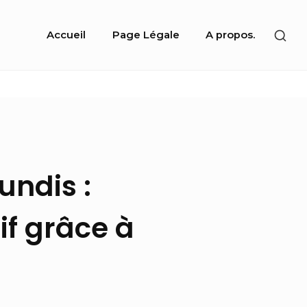
Site
SHO
Accueil
Page Légale
A propos.
Navigation
SEC
SID
undis :
if grâce à