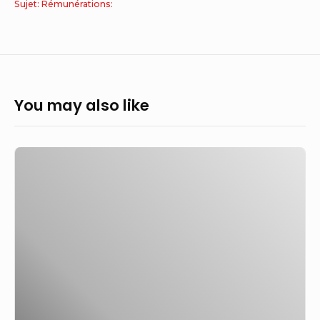
Sujet: Rémunérations:
You may also like
Rémunération
des
associés
d’une
société
d’exercice
libéral
…