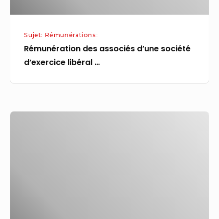
Sujet: Rémunérations:
Rémunération des associés d’une société
d’exercice libéral …
Rémunération
:
le
courage
des
recruteurs
face
à