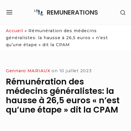
Skip
REMUNERATIONS
SH
to
SITE
SE
content
NAVIGATION
SI
Site Navigation
Accueil
»
Rémunération des médecins
généralistes: la hausse à 26,5 euros « n’est
qu’une étape » dit la CPAM
Gennaro MARIAUX
on
10 juillet 2023
Rémunération des
médecins généralistes: la
hausse à 26,5 euros « n’est
qu’une étape » dit la CPAM