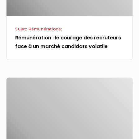
un
marché
candidats
Sujet: Rémunérations:
volatile
Rémunération : le courage des recruteurs
face à un marché candidats volatile
Grève
:
rémunération
des
salariés
grévistes
et